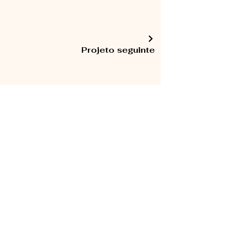
Projeto seguinte
RAQUEL SANTOS
TRADUÇÃO AUDIOVISUAL,
MULTIMÉDIA,
GESTÃO DE REDES SOCIAIS, UGC
E IA
📱 (+351)
96 876 26 26
📧
geral@raquelsantos.net
© Raquel Santos 2025 - All Rights Reserved