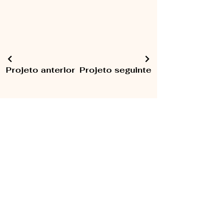
Projeto anterior
Projeto seguinte
RAQUEL SANTOS
AUDIOVISUAL
TRANSLATION,
MULTIMEDIA,
SOCIAL MEDIA
MANAGEMENT
& UGC